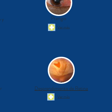
Pterigio
 y
Ver más
r
Desprendimiento de Retina
Ver más