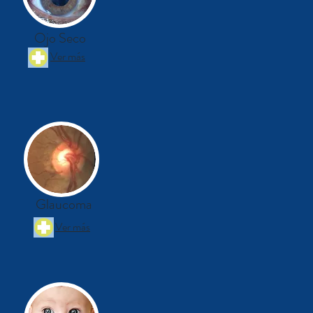
Ojo Seco
Ver más
Glaucoma
Ver más