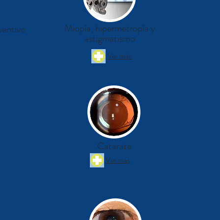
Miopía, hipermetropía y
ventivo
astigmatismo
Ver más
Catarata
Ver más