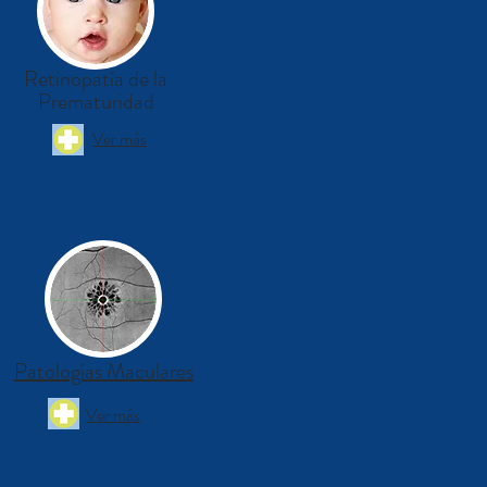
Retinopatía de la
Prematuridad
Ver más
Patologías Maculares
Ver más