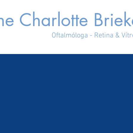
e Charlotte Briek
Oftalmóloga - Retina & Vít
INICIO
QUIEN 