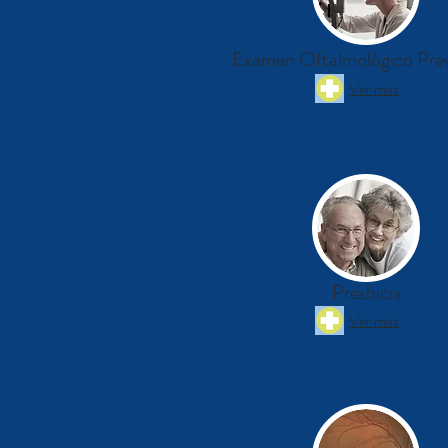
Examen Oftalmológico Pre
Ver más
Presbicia
Ver más