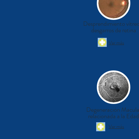
Desprendimiento vítreo
desgarros de retina
Ver más
Degeneración Macula
relacionada a la Edad
Ver más