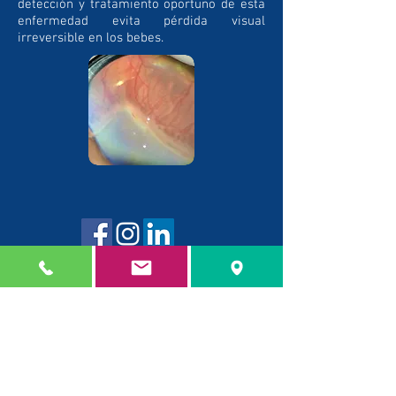
detección y tratamiento oportuno de esta
enfermedad evita pérdida visual
irreversible en los bebes.
Country Medical Center
Cra 19a # 82 - 85 consultorio 314
Bogotá, Colombia
+
3212617567
+ 3229790266